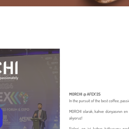
MORCHI @ AFEX’25
In the pursuit of the best coffee, passi
MORCHI olarak, kahve dünyasının en 
alıyoruz!
Sizleri, en iyi kahve tutkusunu pay