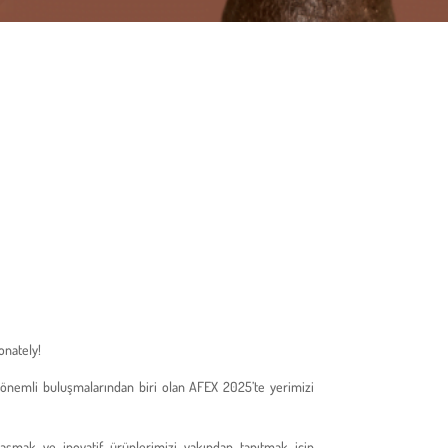
onately!
önemli buluşmalarından biri olan AFEX 2025’te yerimizi
laşmak ve inovatif ürünlerimizi yakından tanıtmak için