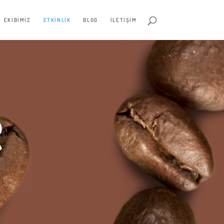
EKIBIMIZ
ETKINLIK
BLOG
İLETIŞIM
R