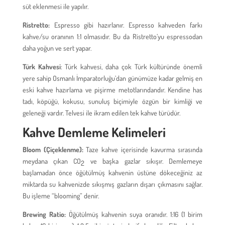
süt eklenmesi ile yapılır.
Ristretto:
Espresso gibi hazırlanır. Espresso kahveden farkı
kahve/su oranının 1:1 olmasıdır. Bu da Ristretto’yu espressodan
daha yoğun ve sert yapar.
Türk Kahvesi
: Türk kahvesi, daha çok Türk kültüründe önemli
yere sahip Osmanlı İmparatorluğu’dan günümüze kadar gelmiş en
eski kahve hazırlama ve pişirme metotlarındandır. Kendine has
tadı, köpüğü, kokusu, sunuluş biçimiyle özgün bir kimliği ve
geleneği vardır. Telvesi ile ikram edilen tek kahve türüdür.
Kahve Demleme Kelimeleri
Bloom (Çiçeklenme):
Taze kahve içerisinde kavurma sırasında
meydana çıkan CO
ve başka gazlar sıkışır. Demlemeye
2
başlamadan önce öğütülmüş kahvenin üstüne dökeceğiniz az
miktarda su kahvenizde sıkışmış gazların dışarı çıkmasını sağlar.
Bu işleme “blooming” denir.
Brewing Ratio:
Öğütülmüş kahvenin suya oranıdır. 1:16 (1 birim