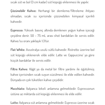
sıcak süt ve bol (3 cm kadar) süt köpüğü eklenmesi ile yapılır.
Çözünebilir Kahve:
Herhangi bir demleme/filtreleme ihtiyacı
olmadan, sıcak su içerisinde çözünebilen kimyasal içerikli
kahvedir.
Espresso:
Yüksek basınç altında demlenen yoğun kahve içeceği
çeşidine denir. 50 – 75 mL arası shot bardakları ile servis edilir.
Kahve/su oranı yaklaşık 1:3’tür.
Flat White:
Avustralya usulü sütlü kahvedir. Ristretto üzerine bol
süt köpüğü eklenerek elde edilir. Latte ve Cappuccino’ ya göre
küçük bardaklar ile servis edilir.
Filtre Kahve:
Kâğıt ya da metal bir filtre yardımı ile öğütülmüş
kahve içerisinden sıcak suyun süzülmesi ile elde edilen kahvedir.
Dünyada en çok tüketilen kahve çeşididir.
Macchiato:
İtalyanca lekeli anlamına gelmektedir. Espressonun
üstüne az miktarda süt köpüğü eklenmesi ile elde edilir.
Latte:
İtalyanca süt anlamına gelmektedir. Espresso üzerine sıcak