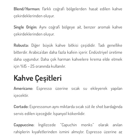
Blend/Harman:
Farklı coğrafi bölgelerden hasat edilen kahve
çekirdeklerinden oluşur.
Single Origin:
Aynı coğrafi bölgeye ait, benzer aromalı kahve
çekirdeklerinden oluşur.
Robusta:
Diğer büyük kahve bitkisi çeşididir. Tadı genellike
bitterdir. Arabica’dan daha fazla kafein içerir. Endüstriyel üretime
daha uygundur. Daha çok harman kahvelere krema elde etmek
için %15 – 25 oranında kullanılır.
Kahve Çeşitleri
Americano:
Espresso üzerine sıcak su ekleyerek yapılan
içecektir.
Cortado:
Espressonun aynı miktarda sıcak süt ile shot bardağında
servis edilen içeceğidir. İspanyol kökenlidir.
Cappuccino:
İngilizcede “Capuchin monks” olarak anılan
rahiplerin kıyafetlerinden ismini almıştır. Espresso üzerine az