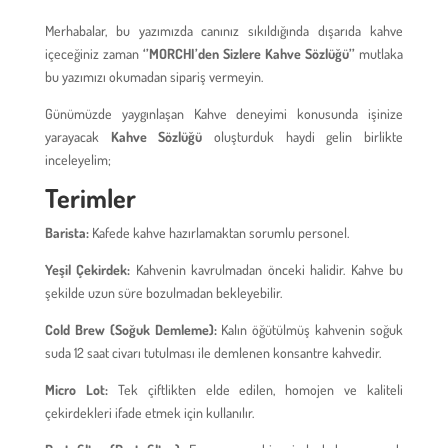
Merhabalar, bu yazımızda canınız sıkıldığında dışarıda kahve
içeceğiniz zaman
‘’MORCHI’den Sizlere Kahve Sözlüğü’’
mutlaka
bu yazımızı okumadan sipariş vermeyin.
Günümüzde yaygınlaşan Kahve deneyimi konusunda işinize
yarayacak
Kahve Sözlüğü
oluşturduk haydi gelin birlikte
inceleyelim;
Terimler
Barista:
Kafede kahve hazırlamaktan sorumlu personel.
Yeşil Çekirdek:
Kahvenin kavrulmadan önceki halidir. Kahve bu
şekilde uzun süre bozulmadan bekleyebilir.
Cold Brew (Soğuk Demleme):
Kalın öğütülmüş kahvenin soğuk
suda 12 saat civarı tutulması ile demlenen konsantre kahvedir.
Micro Lot
:
Tek çiftlikten elde edilen, homojen ve kaliteli
çekirdekleri ifade etmek için kullanılır.