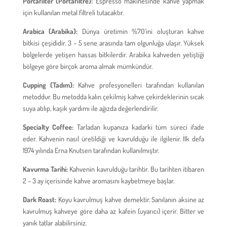
Portafilter (Portafiltre):
Espresso makinesinde kahve yapmak
için kullanılan metal filtreli tutacaktır.
Arabica (Arabika):
Dünya üretimin %70’ini oluşturan kahve
bitkisi çeşididir. 3 – 5 sene arasında tam olgunluğa ulaşır. Yüksek
bölgelerde yetişen hassas bitkilerdir. Arabika kahveden yetiştiği
bölgeye göre birçok aroma almak mümkündür.
Cupping (Tadım):
Kahve profesyonelleri tarafından kullanılan
metoddur. Bu metodda kalın çekilmiş kahve çekirdeklerinin sıcak
suya atılıp, kaşık yardımı ile ağızda değerlendirilir.
Specialty Coffee:
Tarladan kupanıza kadarki tüm süreci ifade
eder. Kahvenin nasıl üretildiği ve kavrulduğu ile ilgilenir. İlk defa
1974 yılında Erna Knutsen tarafından kullanılmıştır.
Kavurma Tarihi:
Kahvenin kavrulduğu tarihtir. Bu tarihten itibaren
2 – 3 ay içerisinde kahve aromasını kaybetmeye başlar.
Dark Roast:
Koyu kavrulmuş kahve demektir. Sanılanın aksine az
kavrulmuş kahveye göre daha az kafein (uyarıcı) içerir. Bitter ve
yanık tatlar alabilirsiniz.