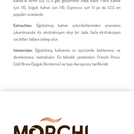
kahve:16 birim su), 1:2:5 gibi gösterimle ifade edilir. Filtre kahve
için 1:15, Soğuk kahve için 1:10, Espresso için 1:1 ya da 1:2:5 en
popüler oranlardır.
Extraction:
Öğütülmüş kahve çekirdeklerinden aromanın
çıkarılmasıdır. Az ekstraksiyon ekşi bir tada, fazla ekstraksiyon
ise bitter tatlara sebep olur.
Immersion:
Öğütülmüş kahvenin su içerisinde beklemesi ve
demlenmesi metodudur. En bilindik yöntemleri French Press,
Cold Brew (Soğuk Demleme) ve bazı Aeropress tarifleridir.